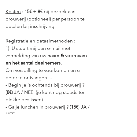
Kosten
 : 
15€
 + 
8€
 bij bezoek aan 
brouwerij (optioneel) per persoon te 
betalen bij inschrijving.
Registratie en betaalmethoden :
1)  U stuurt mij een e-mail met 
vermelding van uw 
naam & voornaam 
en het aantal deelnemers.
Om verspilling te voorkomen en u 
beter te ontvangen ...
- Begin je 's ochtends bij brouwerij ? 
(
8€
) JA / NEE. (je kunt nog steeds ter 
plekke beslissen)
- Ga je lunchen in brouwerij ? (
15€
) JA / 
NEE. 
- Kom je terug naar Julien voor een 
laatste drankje (of een kopje koffie) ? 
JA / NEE.