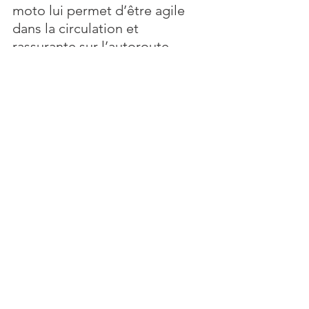
moto lui permet d’être agile 
dans la circulation et 
rassurante sur l’autoroute. 
Le tableau de bord 
minimaliste, qui comprend un 
écran LCD numérique avec 
compteur kilométrique, 
compteur de trajet, jauge de 
carburant, rappel d’entretien, 
indicateur de rapport engagé 
et horloge, permet au pilote 
d’être concentré sur la 
conduite et de profiter de la 
route. 
La moto s’accompagnera 
d’accessoires d’origine inspirés 
des thématiques Classic et 