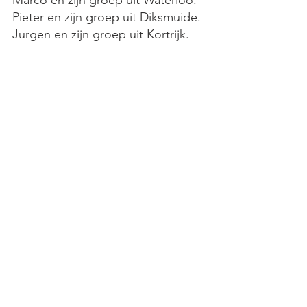
Pieter en zijn groep uit Diksmuide.
Jurgen en zijn groep uit Kortrijk.
Onze Clanten.
De andrere deelnemers die van 
overal kwanen.
The road Captains : Raph, Serge, 
Vincent, Fred, Geoffrey, (dezelfde 
mensen die ons hielpen met 
rentmeesterschap).
Mijn vrouw voor het organiseren 
van de ontvangst van de 
deelnemers, 's ochtends en bij 
hun terugkeer in de middag.
Julien die maar al te blij was om 
zovelen van jullie te zien op deze 
bijeenkomst en op de terugweg 
voor de laatste vriendschapsborrel.