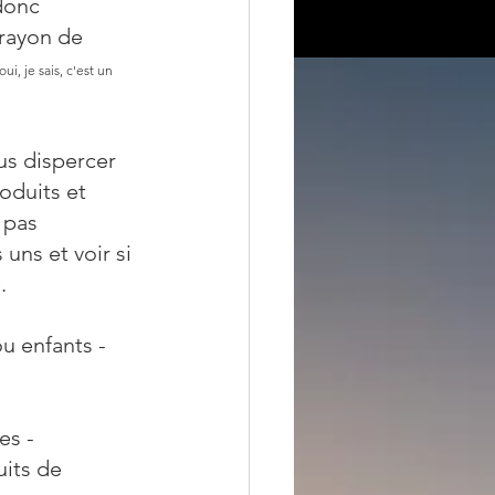
donc 
 rayon de 
 oui, je sais, c'est un 
s dispercer 
oduits et 
 pas 
ns et voir si 
. 
u enfants - 
s - 
its de 