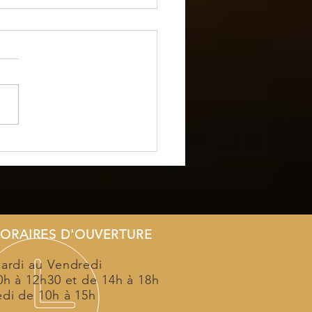
OTO : Liste des
hains événements :
ORAIRES D'OUVERTURE
ardi au Vendredi
0h à 12h30 et de 14h à 18h
di de 10h à 15h