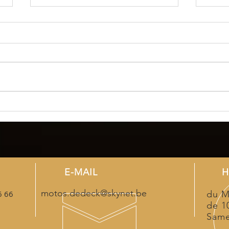
CF MOTO DAY 2026, ce sera
CF M
sur le circuit de Mettet !
proc
E-MAIL
H
motos.dedeck@skynet.be
6 66
du M
de 1
Same