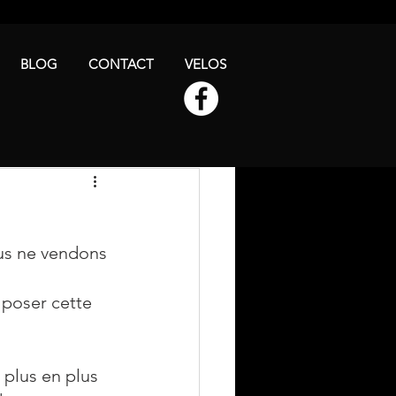
BLOG
CONTACT
VELOS
us ne vendons 
 poser cette 
plus en plus 