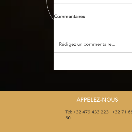
Commentaires
Rédigez un commentaire...
Alsace 2026 : L'Hôtel de la
Poste sera une fois encore
notre destination !
APPELEZ-NOUS
Tél: +32 479 433 223 +32 71 6
60