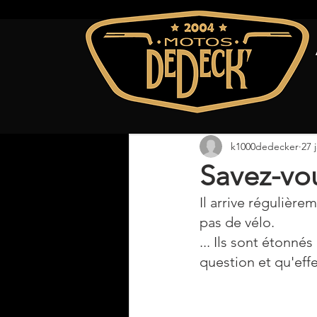
Tous les posts
k1000dedecker
27 
Savez-vou
Il arrive réguliè
pas de vélo.
... Ils sont étonné
question et qu'eff