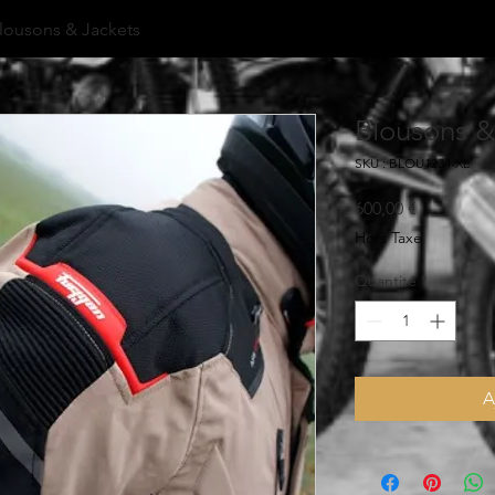
lousons & Jackets
Blousons &
SKU : BLOU1234-XL
Prix
600,00 €
Hors Taxe
Quantité
*
A